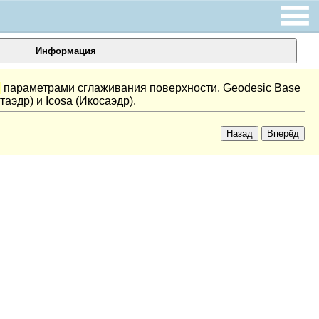
Информация
и
параметрами сглаживания поверхности. Geodesic Base
аэдр) и Icosa (Икосаэдр).
Назад
Вперёд