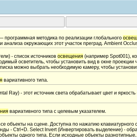
 — программная методика по реализации глобального
осве
 и анализа окружающих этот участок преград. Ambient Occ
ели) - список источников
освещения
(например Spot001), ко
имый осветитель, чтобы установить вид в окне проекции че
писка можно выбрать необходимую камеру, чтобы установит
я
вариативного типа.
tal Ray) - этот источник света обрабатывает цвет и яркост
ния
вариативного типа с целевым указателем.
 все объекты на сцене. Доступна по нажатию клавиатурного с
ды - Ctrl+D. Select Invert (Инвертировать выделение) - о
ет объекты одного типа. Если исходные объекты разнотипны