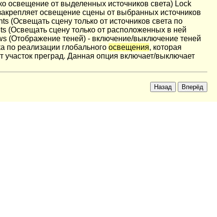
лько освещение от выделенных источников света) Lock
ts закрепляет освещение сцены от выбранных источников
ghts (Освещать сцену только от источников света по
ights (Освещать сцену только от расположенных в ней
ws (Отображение теней) - включение/выключение теней
а по реализации глобального
освещения
, которая
т участок преград. Данная опция включает/выключает
Назад
Вперёд