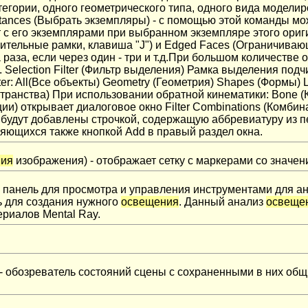
тегории, одного геометрического типа, одного вида модел
Instances (Выбрать экземпляры) - с помощью этой команды м
кт с его экземплярами при выбранном экземпляре этого ори
ительные рамки, клавиша "J") и Edged Faces (Ограничивающ
 раза, если через один - три и т.д.При большом количеств
. Selection Filter (Фильтр выделения) Рамка выделения под
ter: All(Все объекты) Geometry (Геометрия) Shapes (Формы) 
анства) При использовании обратной кинематики: Bone (Кос
ации) открывает диалоговое окно Filter Combinations (Комб
удут добавлены строчкой, содержащую аббревиатуру из перв
яющихся также кнопкой Add в правый раздел окна.
ния
изображения) - отображает сетку с маркерами со значе
 - панель для просмотра и управления инструментами для а
ь для создания нужного
освещения
. Данный анализ
освеще
риалов Mental Ray.
- обозреватель состояний сцены с сохраненными в них общ