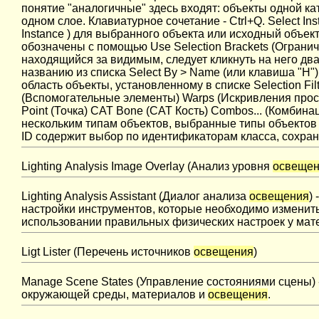
понятие "аналогичные" здесь входят: объекты одной ка
одном слое. Клавиатурное сочетание - Ctrl+Q. Select 
Instance ) для выбранного объекта или исходный объе
обозначены с помощью Use Selection Brackets (Огранич
находящийся за видимым, следует кликнуть на него два
названию из списка Select By > Name (или клавиша "H")
область объекты, установленному в списке Selection Fil
(Вспомогательные элементы) Warps (Искривления простр
Point (Точка) CAT Bone (СAT Кость) Combos... (Комбин
нескольким типам объектов, выбранные типы объектов б
ID содержит выбор по идентификаторам класса, сохран
Lighting Analysis Image Overlay (Анализ уровня
освеще
Lighting Analysis Assistant (Диалог анализа
освещения
)
настройки инструментов, которые необходимо изменит
использовании правильных физических настроек у мате
Ligt Lister (Перечень источников
освещения
)
Manage Scene States (Управление состояниями сцены) 
окружающей среды, материалов и
освещения
.