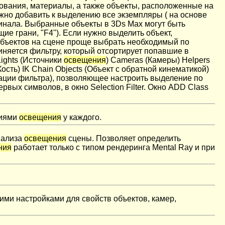
ирования, материалы, а также объекты, расположенные на
ожно добавить к выделению все экземпляры ( на основе
гинала. Выбранные объекты в 3Ds Max могут быть
ие грани, "F4"). Если нужно выделить объект,
е объектов на сцене проще выбрать необходимый по
чиняется фильтру, который отсортирует попавшие в
Lights (Источники
освещения
) Cameras (Камеры) Helpers
ть) IK Chain Objects (Объект с обратной кинематикой)
инации фильтра), позволяющее настроить выделение по
ых символов, в окно Selection Filter. Окно ADD Class
ниями
освещения
у каждого.
нализа
освещения
сцены. Позволяет определить
ния
работает только с типом рендеринга Mental Ray и при
ими настройками для свойств объектов, камер,