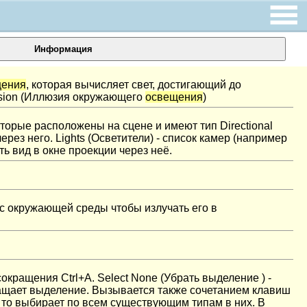
Информация
щения
, которая вычисляет свет, достигающий до
lusion (Иллюзия окружающего
освещения
)
торые расположены на сцене и имеют тип Directional
рез него. Lights (Осветители) - список камер (например
ь вид в окне проекции через неё.
ь с окружающей среды чтобы излучать его в
окращения Ctrl+A. Select None (Убрать выделение ) -
бращает выделение. Вызывается также сочетанием клавиш
е, то выбирает по всем существующим типам в них. В