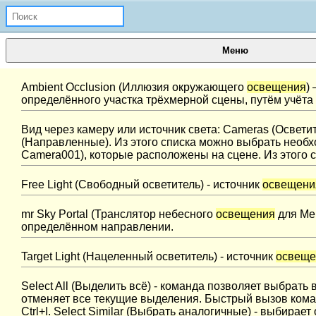
Меню
Ambient Оcclusion (Иллюзия окружающего
освещения
)
определённого участка трёхмерной сцены, путём учёта
Вид через камеру или источник света: Cameras (Осветит
(Направленные). Из этого списка можно выбрать необход
Camera001), которые расположены на сцене. Из этого с
Free Light (Свободный осветитель) - источник
освещени
mr Sky Portal (Транслятор небесного
освещения
для Men
определённом направлении.
Target Light (Нацеленный осветитель) - источник
освеще
Select All (Выделить всё) - команда позволяет выбрать
отменяет все текущие выделения. Быстрый вызов коман
Ctrl+I. Select Similar (Выбрать аналогичные) - выбира