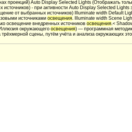
нах проекций) Auto Display Selected Lights (Отображать то
х источников) - при активности Auto Display Selected Ligh
ещение от выбранных источников) Illuminate width Default Li
базовыми источниками
освещения
. Illuminate width Scene L
лько освещение внедренных источников
освещения
.< Shado
 (Иллюзия окружающего
освещения
) — программная методик
а трёхмерной сцены, путём учёта и анализа окружающих это