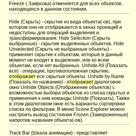
Freeze ( Замрозка) отменяется для всех объектов,
находящихся в данном состоянии.
Hide (Cкрыть) - скрытие из вида объекта(-ов), при
котором они не отображаются в окнах проекций и
недоступны для операций выделения и
трансформирования. Hide Selection (Скрыть
выбранные) - скрытие выделенных объектов. Hide
Unselected (Скрыть не выбранные объекты) -
применяет скрытие к объектам, которые в данный
момент не входят в выделение, или ко всем
объектам, если нет выбранных. Unhide All (Показать
все) - операция, противоположная скрытию,
отображает
все скрытые объекты. Unhide by Name
(Показать по названию) -
отображает
диалоговое
окно Unhide Objects (Отображение объектов) с
возможностью выбора объектов из списка скрытых и
применения к ним команды Unhide (Показать). Также
в этом диалоговом окне есть варианты сортировки
списка по фильтрам. В меню Scene Explorer можно
настроить вывод состояния Frozen (Замороженные)
напротив названия объекта(-ов).
Track Bar (Шкала анимации) - представляет