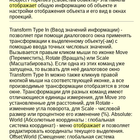
отображает
общую информацию об объекте и
настройки отображения объекта и его вид в окнах
проекций.
Transform Type In (Ввод значений информации) -
позволяет при помощи диалогового окна применять
трансформации к выделенному объекту(-ам) с
помощью ввода точных числовых значений.
Вызывается правым кликом мыши по иконке Move
(Переместить), Rotate (Вращать) или Scale
(Масштабировать). Если одна из этих команд уже
запущена, то вызвать для неё диалоговое окно
Transform Type In можно также кликнув правой
кнопкой мыши на соответствующей иконке, а все
производимые трансформации отобразятся в этом
окне. Трансформации для разных команд имеют
отличающиеся единицы измерения, для Move это
установленные для расстояний, для Rotate -
изменение угла поворота, для Scale - числовой
размер или процентное его изменение (%). Absolute:
World (Абсолютные координаты : глобальная
система координат) - меню
отображает
и позволяет
редактировать координаты текущего выделения.
Offset:World (Смещение: глобальная система