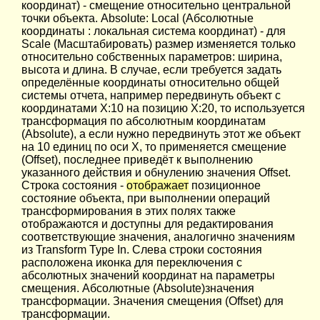
координат) - смещение относительно центральной
точки объекта. Absolute: Local (Абсолютные
координаты : локальная система координат) - для
Scale (Масштабировать) размер изменяется только
относительно собственных параметров: ширина,
высота и длина. В случае, если требуется задать
определённые координаты относительно общей
системы отчета, например передвинуть объект c
координатами X:10 на позицию X:20, то используется
трансформация по абсолютным координатам
(Absolute), а если нужно передвинуть этот же объект
на 10 единиц по оси Х, то применяется смещение
(Offset), последнее приведёт к выполнению
указанного действия и обнулению значения Offset.
Строка состояния -
отображает
позиционное
состояние объекта, при выполнении операций
трансформирования в этих полях также
отображаются и доступны для редактирования
соответствующие значения, аналогично значениям
из Transform Type In. Слева строки состояния
расположена иконка для переключения с
абсолютных значений координат на параметры
смещения. Абсолютные (Absolute)значения
трансформации. Значения смещения (Offset) для
трансформации.