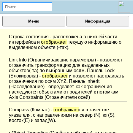
Меню
Информация
Строка состояния - расположена в нижней части
интерфейса и
отображает
текущую информацию о
выделенном объекте (-тах).
Link Info (Ограничивающие параметры) - позволяет
ограничить трансформацию для выделенных
объектов(-та) по выбранным осям. Панель Lock
(Блокировка) -
отображает
и позволяет настраивать
ограничения по осям XYZ. Панель Inherit
(Наследование) - определяет, как ограничения
наследуются объектами от родителей к потомкам.
Axis Constraints (Ограничители осей)
Compass (Компас) -
отображает
ся в качестве
указателя, с направлениями на север (N), юг(S),
восток(E) и запад(W).
нObject Properties (Свойства объекта)- эта панель