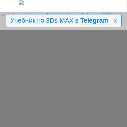
aph Editors
Rendering
Lighting Analysis
Customize
MAXScript
Учебник по 3Ds MAX в
Telegram
x