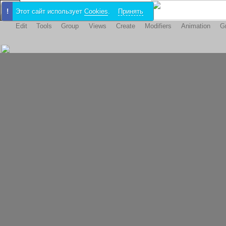
!
Этот сайт использует
Cookies
.
Принять
Edit
Tools
Group
Views
Create
Modifiers
Animation
Gr